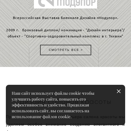
Всероссийская Выставка Биеннале Дизайна «Модулор».
2009 г. бронзовый диплом/ номинация - "Дизайн интерьера"/
объект - "Спортивно-оздоровительный комплекс в г. Тихвин"
СМОТРЕТЬ ВСЕ >
Наш сайт использует файлы cookie чтобы
улучшить работу сайта, повысить его
Дизайн салонов красоты
эффективность и удобство. Продолжая
использовать сайт, вы соглашаетесь на
При разработке дизайна интерьера салона красоты мы
использование файлов cookie.
уделяем особое внимание созданию элегантного и