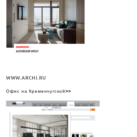
WWW.ARCHI.RU
О
фис на Кременчугской
>>