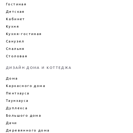
ДИЗАЙН-ПРОЕКТ ИНТЕРЬЕРА
Гостиная
ВАННОЙ
Детская
ДИЗАЙН-ПРОЕКТ ИНТЕРЬЕРА
Кабинет
ГОСТИНОЙ
Кухня
ЦЕНЫ НА ПРОЕКТИРОВАНИЕ
ДОМОВ
Кухня-гостиная
Санузел
Спальня
Столовая
ДИЗАЙН ДОМА И КОТТЕДЖА
Дома
Каркасного дома
Пентхауса
Таунхауса
Дуплекса
Большого дома
Дачи
Деревянного дома