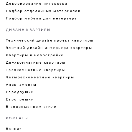
ДИЗАЙН ИНТЕРЬЕРА
(ГОСТИНИЦЫ)
Декорирование интерьера
АПАРТАМЕНТОВ
Подбор отделочных материалов
ДИЗАЙН ИНТЕРЬЕРА ТАУНХАУСА
Подбор мебели для интерьера
ДИЗАЙН КУХНИ
ДИЗАЙН КВАРТИРЫ
ДИЗАЙН КВАРТИРЫ В СТИЛЕ
ЛОФТ
Технический дизайн проект квартиры
ДИЗАЙН ДУПЛЕКСА
Элитный дизайн интерьера квартиры
ДИЗАЙН КВАРТИРЫ В
Квартиры в новостройке
НОВОСТРОЙКЕ
Двухкомнатные квартиры
ТЕХНИЧЕСКИЙ ДИЗАЙН
КВАРТИРЫ
Трехкомнатные квартиры
Четырёхкомнатные квартиры
ВНУТРЕННИЙ ИНТЕРЬЕР
КАРКАСНОГО ДОМА
Апартаменты
ДИЗАЙН БОЛЬШОГО ДОМА
Евродвушки
Евротрешки
ДИЗАЙН ДОМА ПОД КЛЮЧ
В современном стиле
ДИЗАЙН ИНТЕРЬЕРА ДАЧИ
ПОДБОР МЕБЕЛИ ДЛЯ ИНТЕРЬЕРА
КОМНАТЫ
ДЕКОРИРОВАНИЕ ИНТЕРЬЕРА
Ванная