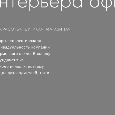
интерьера оф
КРАСОТЫ>
, БУТИКА>, МАГАЗИНА>
орые спроектировала
ивидуальность компаний
рменного стиля. В основу
ундамент из
нологичности, поэтому
я руководителей, так и