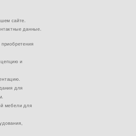
ашем сайте.
онтактные данные.
Телефон *
 приобретения
E-mail *
нцепцию и
Площадь объекта
ентацию.
Сообщение
дания для
м.
ой мебели для
удования,