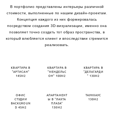
В портфолио представлены интерьеры различной
стоимости, выполненные по нашим дизайн-проектам.
Концепция каждого из них формировалась
посредством создания 3D-визуализации, именно она
позволяет точно создать тот образ пространства, в
который влюбляется клиент и впоследствии стремится
реализовать.
КВАРТИРА В
КВАРТИРА В
КВАРТИРА В
"АРТИСАН"
"МЕНДЕЛЬС
"ДЕЛАГАРДИ
145М2
ОН" 100М2
" 130М2
ОФИС
АПАРТАМЕНТ
ТАУНХАУС
СТУДИИ
Ы В "ЛАХТА
130М2
BACKGROUN
ПЛАЗА"
D 45М2
130М2