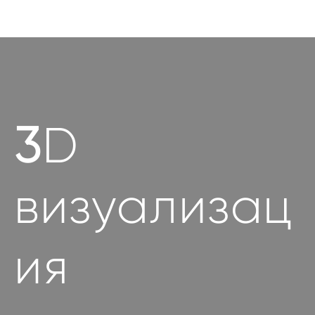
3
D
визуализац
ия