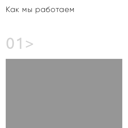
Как мы работа
ем
01>