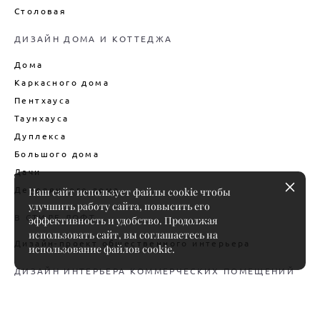
Столовая
ДИЗАЙН ДОМА И КОТТЕДЖА
Дома
Каркасного дома
Пентхауса
Таунхауса
Дуплекса
Большого дома
Дачи
Деревянного дома
Наш сайт использует файлы cookie чтобы
улучшить работу сайта, повысить его
В СТИЛЕ ЛОФТ
эффективность и удобство. Продолжая
использовать сайт, вы соглашаетесь на
Дизайн-проект общественного интерьера
использование файлов cookie.
ДИЗАЙН ИНТЕРЬЕРА КОММЕРЧЕСКИХ ПОМЕЩЕНИЙ
Офиса
Ресторана