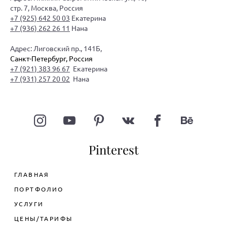
стр. 7, Москва, Россия
+7 (925) 642 50 03
Екатерина
+7 (936) 262 26 11
Нана
Адрес: Лиговский пр., 141Б,
Санкт-Петербург, Россия
+7 (921) 383 96 67
Екатерина
+7 (931) 257 20 02
Нана
Pinterest
ГЛАВНАЯ
ПОРТФОЛИО
УСЛУГИ
ЦЕНЫ/ТАРИФЫ
ДИЗАЙН ИНТЕРЬЕРА КВАРТИРЫ