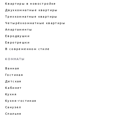
ДИЗАЙН КВАРТИРЫ В
Квартиры в новостройке
НОВОСТРОЙКЕ
Двухкомнатные квартиры
ТЕХНИЧЕСКИЙ ДИЗАЙН
КВАРТИРЫ
Трехкомнатные квартиры
Четырёхкомнатные квартиры
ВНУТРЕННИЙ ИНТЕРЬЕР
КАРКАСНОГО ДОМА
Апартаменты
ДИЗАЙН БОЛЬШОГО ДОМА
Евродвушки
Евротрешки
ДИЗАЙН ДОМА ПОД КЛЮЧ
В современном стиле
ДИЗАЙН ИНТЕРЬЕРА ДАЧИ
ПОДБОР МЕБЕЛИ ДЛЯ ИНТЕРЬЕРА
КОМНАТЫ
ДЕКОРИРОВАНИЕ ИНТЕРЬЕРА
Ванная
ДИЗАЙН-ПРОЕКТ ИНТЕРЬЕРА
Гостиная
ВАННОЙ
Детская
ДИЗАЙН-ПРОЕКТ ИНТЕРЬЕРА
Кабинет
ГОСТИНОЙ
Кухня
ЦЕНЫ НА ПРОЕКТИРОВАНИЕ
ДОМОВ
Кухня-гостиная
Санузел
Спальня