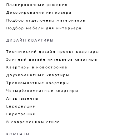
ДИЗАЙН-ПРОЕКТ ОТЕЛЯ
Планировочные решения
ДИЗАЙН ИНТЕРЬЕРА
(ГОСТИНИЦЫ)
Декорирование интерьера
АПАРТАМЕНТОВ
Подбор отделочных материалов
ДИЗАЙН ИНТЕРЬЕРА ТАУНХАУСА
Подбор мебели для интерьера
ДИЗАЙН КУХНИ
ДИЗАЙН КВАРТИРЫ
ДИЗАЙН КВАРТИРЫ В СТИЛЕ
ЛОФТ
Технический дизайн проект квартиры
ДИЗАЙН ДУПЛЕКСА
Элитный дизайн интерьера квартиры
ДИЗАЙН КВАРТИРЫ В
Квартиры в новостройке
НОВОСТРОЙКЕ
Двухкомнатные квартиры
ТЕХНИЧЕСКИЙ ДИЗАЙН
КВАРТИРЫ
Трехкомнатные квартиры
Четырёхкомнатные квартиры
ВНУТРЕННИЙ ИНТЕРЬЕР
КАРКАСНОГО ДОМА
Апартаменты
ДИЗАЙН БОЛЬШОГО ДОМА
Евродвушки
Евротрешки
ДИЗАЙН ДОМА ПОД КЛЮЧ
В современном стиле
ДИЗАЙН ИНТЕРЬЕРА ДАЧИ
ПОДБОР МЕБЕЛИ ДЛЯ ИНТЕРЬЕРА
КОМНАТЫ