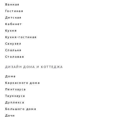
ДЕКОРИРОВАНИЕ ИНТЕРЬЕРА
Ванная
ДИЗАЙН-ПРОЕКТ ИНТЕРЬЕРА
Гостиная
ВАННОЙ
Детская
ДИЗАЙН-ПРОЕКТ ИНТЕРЬЕРА
Кабинет
ГОСТИНОЙ
Кухня
ЦЕНЫ НА ПРОЕКТИРОВАНИЕ
ДОМОВ
Кухня-гостиная
Санузел
Спальня
Столовая
ДИЗАЙН ДОМА И КОТТЕДЖА
Дома
Каркасного дома
Пентхауса
Таунхауса
Дуплекса
Большого дома
Дачи