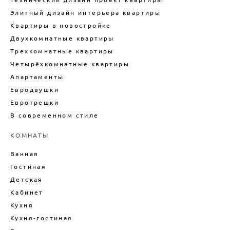
ДИЗАЙН ДУПЛЕКСА
Элитный дизайн интерьера квартиры
ДИЗАЙН КВАРТИРЫ В
Квартиры в новостройке
НОВОСТРОЙКЕ
Двухкомнатные квартиры
ТЕХНИЧЕСКИЙ ДИЗАЙН
КВАРТИРЫ
Трехкомнатные квартиры
Четырёхкомнатные квартиры
ВНУТРЕННИЙ ИНТЕРЬЕР
КАРКАСНОГО ДОМА
Апартаменты
ДИЗАЙН БОЛЬШОГО ДОМА
Евродвушки
Евротрешки
ДИЗАЙН ДОМА ПОД КЛЮЧ
В современном стиле
ДИЗАЙН ИНТЕРЬЕРА ДАЧИ
ПОДБОР МЕБЕЛИ ДЛЯ ИНТЕРЬЕРА
КОМНАТЫ
ДЕКОРИРОВАНИЕ ИНТЕРЬЕРА
Ванная
ДИЗАЙН-ПРОЕКТ ИНТЕРЬЕРА
Гостиная
ВАННОЙ
Детская
ДИЗАЙН-ПРОЕКТ ИНТЕРЬЕРА
Кабинет
ГОСТИНОЙ
Кухня
ЦЕНЫ НА ПРОЕКТИРОВАНИЕ
ДОМОВ
Кухня-гостиная