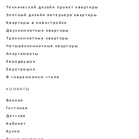
ЛОФТ
Технический дизайн проект квартиры
ДИЗАЙН ДУПЛЕКСА
Элитный дизайн интерьера квартиры
ДИЗАЙН КВАРТИРЫ В
Квартиры в новостройке
НОВОСТРОЙКЕ
Двухкомнатные квартиры
ТЕХНИЧЕСКИЙ ДИЗАЙН
КВАРТИРЫ
Трехкомнатные квартиры
Четырёхкомнатные квартиры
ВНУТРЕННИЙ ИНТЕРЬЕР
КАРКАСНОГО ДОМА
Апартаменты
ДИЗАЙН БОЛЬШОГО ДОМА
Евродвушки
Евротрешки
ДИЗАЙН ДОМА ПОД КЛЮЧ
В современном стиле
ДИЗАЙН ИНТЕРЬЕРА ДАЧИ
ПОДБОР МЕБЕЛИ ДЛЯ ИНТЕРЬЕРА
КОМНАТЫ
ДЕКОРИРОВАНИЕ ИНТЕРЬЕРА
Ванная
ДИЗАЙН-ПРОЕКТ ИНТЕРЬЕРА
Гостиная
ВАННОЙ
Детская
ДИЗАЙН-ПРОЕКТ ИНТЕРЬЕРА
Кабинет
ГОСТИНОЙ
Кухня
ЦЕНЫ НА ПРОЕКТИРОВАНИЕ
ДОМОВ
Кухня-гостиная