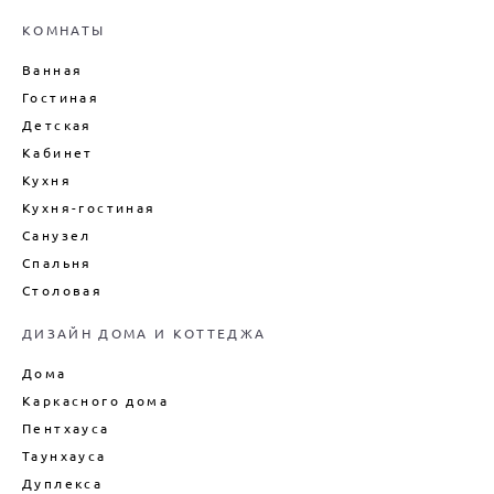
ПОДБОР МЕБЕЛИ ДЛЯ ИНТЕРЬЕРА
КОМНАТЫ
ДЕКОРИРОВАНИЕ ИНТЕРЬЕРА
Ванная
ДИЗАЙН-ПРОЕКТ ИНТЕРЬЕРА
Гостиная
ВАННОЙ
Детская
ДИЗАЙН-ПРОЕКТ ИНТЕРЬЕРА
Кабинет
ГОСТИНОЙ
Кухня
ЦЕНЫ НА ПРОЕКТИРОВАНИЕ
ДОМОВ
Кухня-гостиная
Санузел
Спальня
Столовая
ДИЗАЙН ДОМА И КОТТЕДЖА
Дома
Каркасного дома
Пентхауса
Таунхауса
Дуплекса