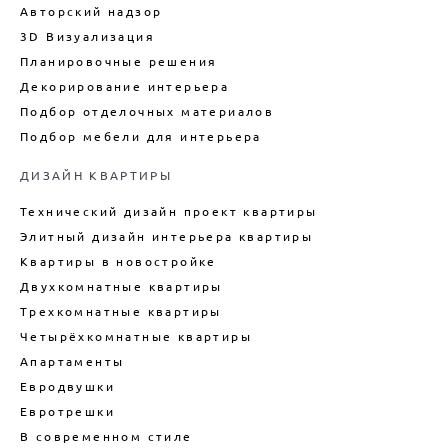
ДИЗАЙН ИНТЕРЬЕРА ПЕНТХАУСА
Авторский надзор
ПОДБОР ОТДЕЛОЧНЫХ МАТЕРИАЛОВ
РАЗРАБОТКА ДИЗАЙНА
ДИЗАЙН ИНТЕРЬЕРА
ВЫСТАВОЧНОГО СТЕНДА
3D Визуализация
ЗАГОРОДНОГО ДОМА
ДИЗАЙН-ПРОЕКТ ОТЕЛЯ
Планировочные решения
ДИЗАЙН ИНТЕРЬЕРА
(ГОСТИНИЦЫ)
Декорирование интерьера
АПАРТАМЕНТОВ
Подбор отделочных материалов
ДИЗАЙН ИНТЕРЬЕРА ТАУНХАУСА
Подбор мебели для интерьера
ДИЗАЙН КУХНИ
ДИЗАЙН КВАРТИРЫ
ДИЗАЙН КВАРТИРЫ В СТИЛЕ
ЛОФТ
Технический дизайн проект квартиры
ДИЗАЙН ДУПЛЕКСА
Элитный дизайн интерьера квартиры
ДИЗАЙН КВАРТИРЫ В
Квартиры в новостройке
НОВОСТРОЙКЕ
Двухкомнатные квартиры
ТЕХНИЧЕСКИЙ ДИЗАЙН
КВАРТИРЫ
Трехкомнатные квартиры
Четырёхкомнатные квартиры
ВНУТРЕННИЙ ИНТЕРЬЕР
КАРКАСНОГО ДОМА
Апартаменты
ДИЗАЙН БОЛЬШОГО ДОМА
Евродвушки
Евротрешки
ДИЗАЙН ДОМА ПОД КЛЮЧ
В современном стиле
ДИЗАЙН ИНТЕРЬЕРА ДАЧИ