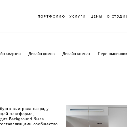
ПОРТФОЛИО
ПОРТФОЛИО
УСЛУГИ
УСЛУГИ
ЦЕНЫ
ЦЕНЫ
О СТУДИ
О СТУДИ
йн квартир
Дизайн домов
Дизайн комнат
Перепланиров
рбурга выиграла награду
ущей платформе,
удия Background была
 составляющими сообщество