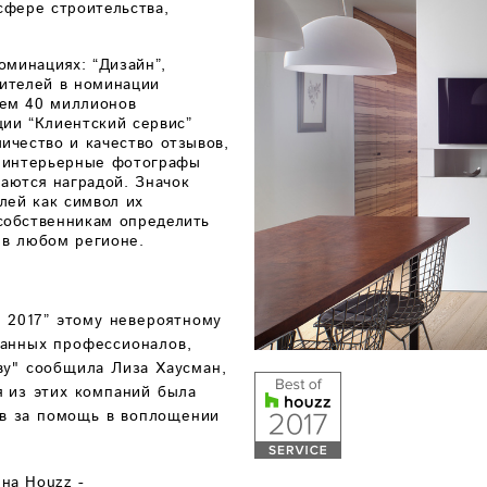
сфере строительства,
оминациях: “Дизайн”,
дителей в номинации
чем 40 миллионов
ции “Клиентский сервис”
ичество и качество отзывов,
и интерьерные фотографы
аются наградой. Значок
лей как символ их
собственникам определить
 в любом регионе.
z 2017” этому невероятному
ванных профессионалов,
ву" сообщила Лиза Хаусман,
я из этих компаний была
в за помощь в воплощении
 на Houzz -