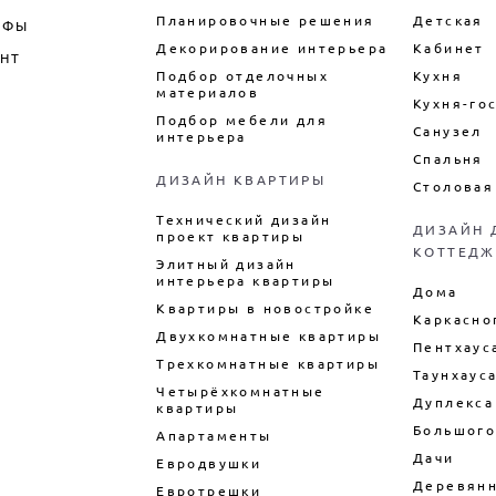
Планировочные решения
Детская
ИФЫ
Декорирование интерьера
Кабинет
НТ
Подбор отделочных
Кухня
материалов
Кухня-го
Подбор мебели для
Санузел
интерьера
Спальня
ДИЗАЙН КВАРТИРЫ
Столовая
Технический дизайн
ДИЗАЙН 
проект квартиры
КОТТЕДЖ
Элитный дизайн
интерьера квартиры
Дома
Квартиры в новостройке
Каркасно
Двухкомнатные квартиры
Пентхаус
Трехкомнатные квартиры
Таунхаус
Четырёхкомнатные
Дуплекса
квартиры
Большого
Апартаменты
Дачи
Евродвушки
Деревянн
Евротрешки