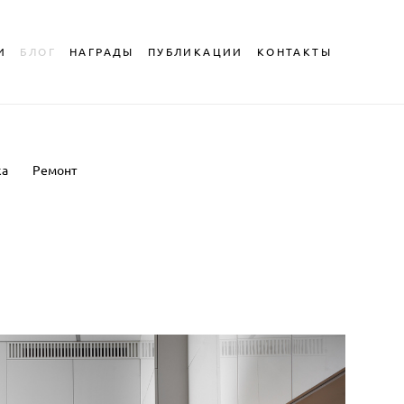
И
И
БЛОГ
БЛОГ
НАГРАДЫ
НАГРАДЫ
ПУБЛИКАЦИИ
ПУБЛИКАЦИИ
КОНТАКТЫ
КОНТАКТЫ
ка
Ремонт