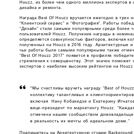
Houzz, из более чем одного миллиона экспертов в 
дизайна и ремонта.
Награда Best Of Houzz вручается ежегодно в трех н
“Клиентский сервис” и “Фотография”. Работы побе
“Дизайн” стали самыми популярными среди более 
пользователей Houzz. Получение награды в номина
определяется совокупностью факторов, включая кол
полученных на Houzz в 2016 году. Архитектурные 
чьи работы были самыми популярными также отмеч
“Best Of Houzz 2017” появится в профилях победите
стремления к совершенству. Этот значок поможет 
экспертов с наиболее высоким рейтингом на Houzz
"Мы счастливы вручить награду “Best of Houz
коллективу талантливых и клиентоориентиро
включая Нану Кобахидзе и Екатерину Игнато
вице-президент по маркетингу Houzz. “Кажда
отмечена нашим сообществом домовладельце
в реальность их мечты об идеальном доме.”
Подпишитесь на Архитектурную студию Background