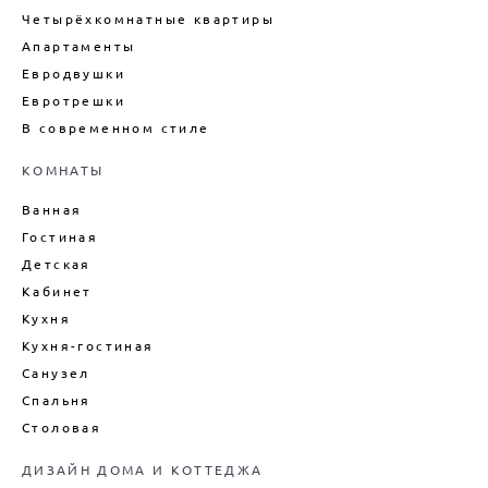
Четырёхкомнатные квартиры
ВНУТРЕННИЙ ИНТЕРЬЕР
КАРКАСНОГО ДОМА
Апартаменты
ДИЗАЙН БОЛЬШОГО ДОМА
Евродвушки
Евротрешки
ДИЗАЙН ДОМА ПОД КЛЮЧ
В современном стиле
ДИЗАЙН ИНТЕРЬЕРА ДАЧИ
ПОДБОР МЕБЕЛИ ДЛЯ ИНТЕРЬЕРА
КОМНАТЫ
ДЕКОРИРОВАНИЕ ИНТЕРЬЕРА
Ванная
ДИЗАЙН-ПРОЕКТ ИНТЕРЬЕРА
Гостиная
ВАННОЙ
Детская
ДИЗАЙН-ПРОЕКТ ИНТЕРЬЕРА
Кабинет
ГОСТИНОЙ
Кухня
ЦЕНЫ НА ПРОЕКТИРОВАНИЕ
ДОМОВ
Кухня-гостиная
Санузел
Спальня
Столовая
ДИЗАЙН ДОМА И КОТТЕДЖА