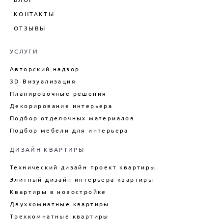
КВАРТИРЫ
3D-ВИЗУАЛИЗАЦИЯ
ДИЗАЙН КАФЕ И РЕСТОРАНОВ
КОНТАКТЫ
ДИЗАЙН ИНТЕРЬЕРА 4-
АВТОРСКИЙ НАДЗОР
ДИЗАЙН КОММЕРЧЕСКИХ
КОМНАТНОЙ КВАРТИРЫ
ОТЗЫВЫ
ПОМЕЩЕНИЙ
ПЛАНИРОВОЧНОЕ РЕШЕНИЕ
ДИЗАЙН ЕВРОТРЕШКИ
ДИЗАЙН САЛОНА КРАСОТЫ
ПРОЕКТИРОВАНИЕ ЗАГОРОДНОГО
ЭЛИТНЫЙ ДИЗАЙН
УСЛУГИ
ДОМА
ДИЗАЙН ШОУРУМА
ДИЗАЙН ИНТЕРЬЕРА ПЕНТХАУСА
Авторский надзор
ПОДБОР ОТДЕЛОЧНЫХ МАТЕРИАЛОВ
РАЗРАБОТКА ДИЗАЙНА
ДИЗАЙН ИНТЕРЬЕРА
ВЫСТАВОЧНОГО СТЕНДА
3D Визуализация
ЗАГОРОДНОГО ДОМА
ДИЗАЙН-ПРОЕКТ ОТЕЛЯ
Планировочные решения
ДИЗАЙН ИНТЕРЬЕРА
(ГОСТИНИЦЫ)
Декорирование интерьера
АПАРТАМЕНТОВ
Подбор отделочных материалов
ДИЗАЙН ИНТЕРЬЕРА ТАУНХАУСА
Подбор мебели для интерьера
ДИЗАЙН КУХНИ
ДИЗАЙН КВАРТИРЫ
ДИЗАЙН КВАРТИРЫ В СТИЛЕ
ЛОФТ
Технический дизайн проект квартиры
ДИЗАЙН ДУПЛЕКСА
Элитный дизайн интерьера квартиры
ДИЗАЙН КВАРТИРЫ В
Квартиры в новостройке
НОВОСТРОЙКЕ
Двухкомнатные квартиры
ТЕХНИЧЕСКИЙ ДИЗАЙН
КВАРТИРЫ
Трехкомнатные квартиры