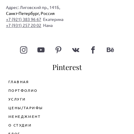
Адрес: Лиговский пр., 141Б,
Санкт-Петербург, Россия
+7 (921) 383 96 67
Екатерина
+7 (931) 257 20 02
Нана
Pinterest
ГЛАВНАЯ
ПОРТФОЛИО
УСЛУГИ
ЦЕНЫ/ТАРИФЫ
ДИЗАЙН ИНТЕРЬЕРА КВАРТИРЫ
МЕНЕДЖМЕНТ
ДИЗАЙН ОБЩЕСТВЕННОГО
ДИЗАЙН ДВУХКОМНАТНОЙ
ИНТЕРЬЕРА
КВАРТИРЫ
О СТУДИИ
ЦЕНЫ НА УСЛУГИ ДИЗАЙНА
ДИЗАЙН ТРЕХКОМНАТНОЙ
ДИЗАЙН ОФИСА
БЛОГ