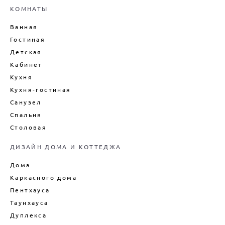
ПОДБОР МЕБЕЛИ ДЛЯ ИНТЕРЬЕРА
КОМНАТЫ
ДЕКОРИРОВАНИЕ ИНТЕРЬЕРА
Ванная
ДИЗАЙН-ПРОЕКТ ИНТЕРЬЕРА
Гостиная
ВАННОЙ
Детская
ДИЗАЙН-ПРОЕКТ ИНТЕРЬЕРА
Кабинет
ГОСТИНОЙ
Кухня
ЦЕНЫ НА ПРОЕКТИРОВАНИЕ
ДОМОВ
Кухня-гостиная
Санузел
Спальня
Столовая
ДИЗАЙН ДОМА И КОТТЕДЖА
Дома
Каркасного дома
Пентхауса
Таунхауса
Дуплекса