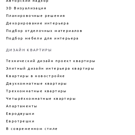
Авторский надзор
ПОДБОР ОТДЕЛОЧНЫХ МАТЕРИАЛОВ
РАЗРАБОТКА ДИЗАЙНА
ДИЗАЙН ИНТЕРЬЕРА
ВЫСТАВОЧНОГО СТЕНДА
3D Визуализация
ЗАГОРОДНОГО ДОМА
ДИЗАЙН-ПРОЕКТ ОТЕЛЯ
Планировочные решения
ДИЗАЙН ИНТЕРЬЕРА
(ГОСТИНИЦЫ)
Декорирование интерьера
АПАРТАМЕНТОВ
Подбор отделочных материалов
ДИЗАЙН ИНТЕРЬЕРА ТАУНХАУСА
Подбор мебели для интерьера
ДИЗАЙН КУХНИ
ДИЗАЙН КВАРТИРЫ
ДИЗАЙН КВАРТИРЫ В СТИЛЕ
ЛОФТ
Технический дизайн проект квартиры
ДИЗАЙН ДУПЛЕКСА
Элитный дизайн интерьера квартиры
ДИЗАЙН КВАРТИРЫ В
Квартиры в новостройке
НОВОСТРОЙКЕ
Двухкомнатные квартиры
ТЕХНИЧЕСКИЙ ДИЗАЙН
КВАРТИРЫ
Трехкомнатные квартиры
Четырёхкомнатные квартиры
ВНУТРЕННИЙ ИНТЕРЬЕР
КАРКАСНОГО ДОМА
Апартаменты
ДИЗАЙН БОЛЬШОГО ДОМА
Евродвушки
Евротрешки
ДИЗАЙН ДОМА ПОД КЛЮЧ
В современном стиле
ДИЗАЙН ИНТЕРЬЕРА ДАЧИ