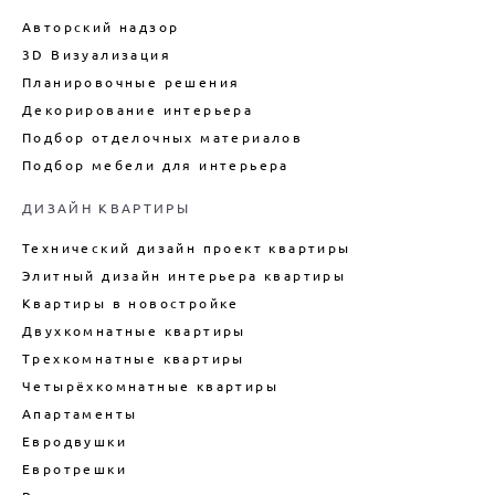
ДОМА
ДИЗАЙН ШОУРУМА
ДИЗАЙН ИНТЕРЬЕРА ПЕНТХАУСА
Авторский надзор
ПОДБОР ОТДЕЛОЧНЫХ МАТЕРИАЛОВ
РАЗРАБОТКА ДИЗАЙНА
ДИЗАЙН ИНТЕРЬЕРА
ВЫСТАВОЧНОГО СТЕНДА
3D Визуализация
ЗАГОРОДНОГО ДОМА
ДИЗАЙН-ПРОЕКТ ОТЕЛЯ
Планировочные решения
ДИЗАЙН ИНТЕРЬЕРА
(ГОСТИНИЦЫ)
Декорирование интерьера
АПАРТАМЕНТОВ
Подбор отделочных материалов
ДИЗАЙН ИНТЕРЬЕРА ТАУНХАУСА
Подбор мебели для интерьера
ДИЗАЙН КУХНИ
ДИЗАЙН КВАРТИРЫ
ДИЗАЙН КВАРТИРЫ В СТИЛЕ
ЛОФТ
Технический дизайн проект квартиры
ДИЗАЙН ДУПЛЕКСА
Элитный дизайн интерьера квартиры
ДИЗАЙН КВАРТИРЫ В
Квартиры в новостройке
НОВОСТРОЙКЕ
Двухкомнатные квартиры
ТЕХНИЧЕСКИЙ ДИЗАЙН
КВАРТИРЫ
Трехкомнатные квартиры
Четырёхкомнатные квартиры
ВНУТРЕННИЙ ИНТЕРЬЕР
КАРКАСНОГО ДОМА
Апартаменты
ДИЗАЙН БОЛЬШОГО ДОМА
Евродвушки
Евротрешки
ДИЗАЙН ДОМА ПОД КЛЮЧ