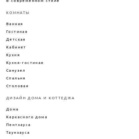
В современном стиле
ДИЗАЙН ИНТЕРЬЕРА ДАЧИ
ПОДБОР МЕБЕЛИ ДЛЯ ИНТЕРЬЕРА
КОМНАТЫ
ДЕКОРИРОВАНИЕ ИНТЕРЬЕРА
Ванная
ДИЗАЙН-ПРОЕКТ ИНТЕРЬЕРА
Гостиная
ВАННОЙ
Детская
ДИЗАЙН-ПРОЕКТ ИНТЕРЬЕРА
Кабинет
ГОСТИНОЙ
Кухня
ЦЕНЫ НА ПРОЕКТИРОВАНИЕ
ДОМОВ
Кухня-гостиная
Санузел
Спальня
Столовая
ДИЗАЙН ДОМА И КОТТЕДЖА
Дома
Каркасного дома
Пентхауса
Таунхауса