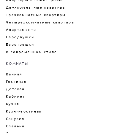
НОВОСТРОЙКЕ
Двухкомнатные квартиры
ТЕХНИЧЕСКИЙ ДИЗАЙН
КВАРТИРЫ
Трехкомнатные квартиры
Четырёхкомнатные квартиры
ВНУТРЕННИЙ ИНТЕРЬЕР
КАРКАСНОГО ДОМА
Апартаменты
ДИЗАЙН БОЛЬШОГО ДОМА
Евродвушки
Евротрешки
ДИЗАЙН ДОМА ПОД КЛЮЧ
В современном стиле
ДИЗАЙН ИНТЕРЬЕРА ДАЧИ
ПОДБОР МЕБЕЛИ ДЛЯ ИНТЕРЬЕРА
КОМНАТЫ
ДЕКОРИРОВАНИЕ ИНТЕРЬЕРА
Ванная
ДИЗАЙН-ПРОЕКТ ИНТЕРЬЕРА
Гостиная
ВАННОЙ
Детская
ДИЗАЙН-ПРОЕКТ ИНТЕРЬЕРА
Кабинет
ГОСТИНОЙ
Кухня
ЦЕНЫ НА ПРОЕКТИРОВАНИЕ
ДОМОВ
Кухня-гостиная
Санузел
Спальня