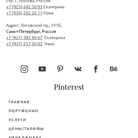
стр. 7, Москва, Россия
+7 (925) 642 50 03
Екатерина
+7 (936) 262 26 11
Нана
Адрес: Лиговский пр., 141Б,
Санкт-Петербург, Россия
+7 (921) 383 96 67
Екатерина
+7 (931) 257 20 02
Нана
Pinterest
ГЛАВНАЯ
ПОРТФОЛИО
УСЛУГИ
ЦЕНЫ/ТАРИФЫ
ДИЗАЙН ИНТЕРЬЕРА КВАРТИРЫ
МЕНЕДЖМЕНТ
ДИЗАЙН ОБЩЕСТВЕННОГО
ДИЗАЙН ДВУХКОМНАТНОЙ