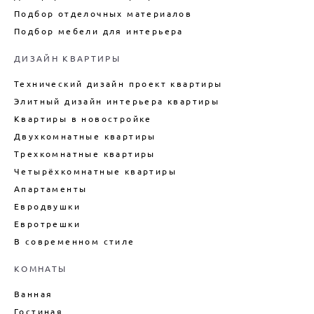
Подбор отделочных материалов
ДИЗАЙН ИНТЕРЬЕРА ТАУНХАУСА
Подбор мебели для интерьера
ДИЗАЙН КУХНИ
ДИЗАЙН КВАРТИРЫ
ДИЗАЙН КВАРТИРЫ В СТИЛЕ
ЛОФТ
Технический дизайн проект квартиры
ДИЗАЙН ДУПЛЕКСА
Элитный дизайн интерьера квартиры
ДИЗАЙН КВАРТИРЫ В
Квартиры в новостройке
НОВОСТРОЙКЕ
Двухкомнатные квартиры
ТЕХНИЧЕСКИЙ ДИЗАЙН
КВАРТИРЫ
Трехкомнатные квартиры
Четырёхкомнатные квартиры
ВНУТРЕННИЙ ИНТЕРЬЕР
КАРКАСНОГО ДОМА
Апартаменты
ДИЗАЙН БОЛЬШОГО ДОМА
Евродвушки
Евротрешки
ДИЗАЙН ДОМА ПОД КЛЮЧ
В современном стиле
ДИЗАЙН ИНТЕРЬЕРА ДАЧИ
ПОДБОР МЕБЕЛИ ДЛЯ ИНТЕРЬЕРА
КОМНАТЫ
ДЕКОРИРОВАНИЕ ИНТЕРЬЕРА
Ванная
ДИЗАЙН-ПРОЕКТ ИНТЕРЬЕРА
Гостиная