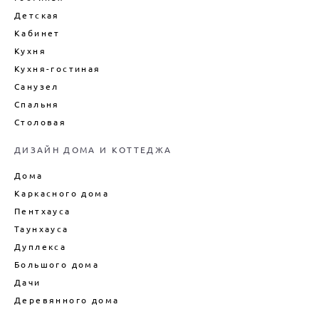
ВАННОЙ
Детская
ДИЗАЙН-ПРОЕКТ ИНТЕРЬЕРА
Кабинет
ГОСТИНОЙ
Кухня
ЦЕНЫ НА ПРОЕКТИРОВАНИЕ
ДОМОВ
Кухня-гостиная
Санузел
Спальня
Столовая
ДИЗАЙН ДОМА И КОТТЕДЖА
Дома
Каркасного дома
Пентхауса
Таунхауса
Дуплекса
Большого дома
Дачи
Деревянного дома