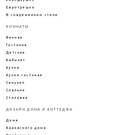
Евротрешки
ДИЗАЙН ДОМА ПОД КЛЮЧ
В современном стиле
ДИЗАЙН ИНТЕРЬЕРА ДАЧИ
ПОДБОР МЕБЕЛИ ДЛЯ ИНТЕРЬЕРА
КОМНАТЫ
ДЕКОРИРОВАНИЕ ИНТЕРЬЕРА
Ванная
ДИЗАЙН-ПРОЕКТ ИНТЕРЬЕРА
Гостиная
ВАННОЙ
Детская
ДИЗАЙН-ПРОЕКТ ИНТЕРЬЕРА
Кабинет
ГОСТИНОЙ
Кухня
ЦЕНЫ НА ПРОЕКТИРОВАНИЕ
ДОМОВ
Кухня-гостиная
Санузел
Спальня
Столовая
ДИЗАЙН ДОМА И КОТТЕДЖА
Дома
Каркасного дома