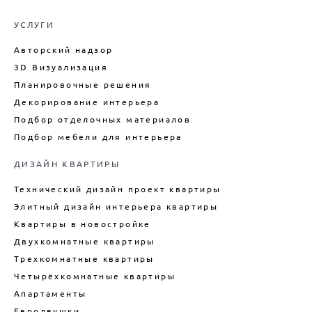
ПЛАНИРОВОЧНОЕ РЕШЕНИЕ
ДИЗАЙН ЕВРОТРЕШКИ
ДИЗАЙН САЛОНА КРАСОТЫ
ПРОЕКТИРОВАНИЕ ЗАГОРОДНОГО
ЭЛИТНЫЙ ДИЗАЙН
УСЛУГИ
ДОМА
ДИЗАЙН ШОУРУМА
ДИЗАЙН ИНТЕРЬЕРА ПЕНТХАУСА
Авторский надзор
ПОДБОР ОТДЕЛОЧНЫХ МАТЕРИАЛОВ
РАЗРАБОТКА ДИЗАЙНА
ДИЗАЙН ИНТЕРЬЕРА
ВЫСТАВОЧНОГО СТЕНДА
3D Визуализация
ЗАГОРОДНОГО ДОМА
ДИЗАЙН-ПРОЕКТ ОТЕЛЯ
Планировочные решения
ДИЗАЙН ИНТЕРЬЕРА
(ГОСТИНИЦЫ)
Декорирование интерьера
АПАРТАМЕНТОВ
Подбор отделочных материалов
ДИЗАЙН ИНТЕРЬЕРА ТАУНХАУСА
Подбор мебели для интерьера
ДИЗАЙН КУХНИ
ДИЗАЙН КВАРТИРЫ
ДИЗАЙН КВАРТИРЫ В СТИЛЕ
ЛОФТ
Технический дизайн проект квартиры
ДИЗАЙН ДУПЛЕКСА
Элитный дизайн интерьера квартиры
ДИЗАЙН КВАРТИРЫ В
Квартиры в новостройке
НОВОСТРОЙКЕ
Двухкомнатные квартиры
ТЕХНИЧЕСКИЙ ДИЗАЙН
КВАРТИРЫ
Трехкомнатные квартиры
Четырёхкомнатные квартиры
ВНУТРЕННИЙ ИНТЕРЬЕР
КАРКАСНОГО ДОМА
Апартаменты
ДИЗАЙН БОЛЬШОГО ДОМА
Евродвушки